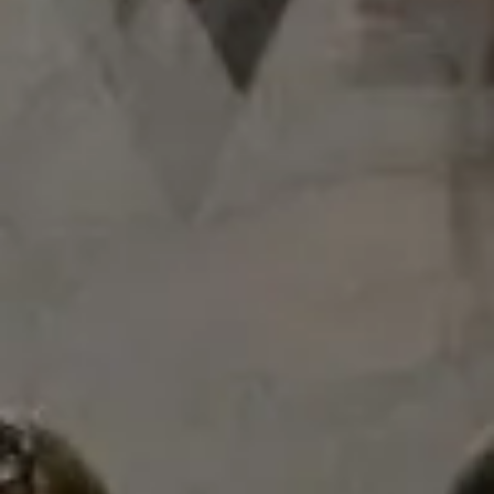
Vista: vista resulta brillante
- Marian Santamaría -
Detalles
Elaboración
La vendimia se realiza de forma manual en pequeñas
cajas y se selecciona en el campo solo los racimos
realizando están en perfecto estado sanitario y de
maduración. Toda la uva pasa por mesa de selección y
continúa hacia los a depósitos a través de una cinta
transportadora, evitando daños mecánicos durante el
encubado. Cada parcela se elabora por separado en
pequeños tanques. Se practica la maceración pre-
fermentativa en frío con hielo seco, para obtener antes
de pasar a fermentación alcohólica, una alta extracción
de tanino dulce y color. La fermentación alcohólica se
realiza de forma controlada en depósitos de acero
inoxidable y tinas de madera, donde se realizan