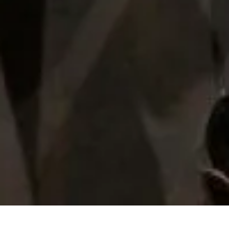
Nuestra tienda
Sobre nosotros
Avisos legales
Las cookies que utiliza este sitio web son de carácter
técnico, necesarias para el funcionamiento de la página,
Casa Pedro Domecq
y de Google Analytics y para mejorar nuestros servicios
analizando el comportamiento del usuario mientras
navega en nuestra página web.
Presidente Masaryk 275, Col. Polanco
CDMX
Te lo explicamos
Ok, de acuerdo
Soporte y contacto