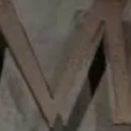
La personalidad de Dominio Fournier se refleja
perfectamente en: amor por los detalles, el trabajo y
las cosas bien hechas. Dominio Fournier es un vino
hecho a partir de las uvas que vienen de las parcelas
de una terraza fluvial, al lado del Rio Duero que
delimita la pequeña finca. Con un minimo de 12 meses
en barricas de roble francés, Dominio Fournier es un
vino elegante y estructurado en el que los aromas
terciarios de la madera empiezan a destacar
aportando complejidad a la fruta de la tinta fina. Vino
de gran capa, color picota con ribete todavía
ligeramente púrpura.
Premios
2020- medalla de Plata en el Global Wine EL
Conocedor
Comentarios del enólogo