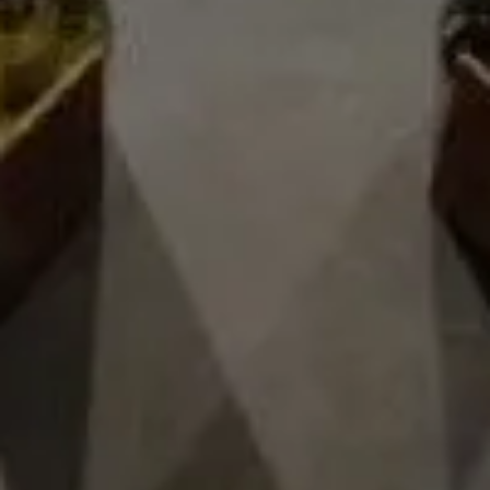
remontados diarios que favorecen la extracción de tanino
dulce y color. Cada depósito se descuba y pasa a barrica
para hacer la fermatación maloláctica, donde se realizan
batonages frecuentes que ayuden trabajar las lías. Todos
los vinos que forman parte de este coupage pasaron al
menos 12 meses en barricas de roble francés (80%) y
americano (20%).
Ficha técnica
Reseñas
Productos recomendados