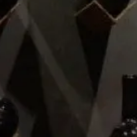
Casa Pedro Domecq
Presidente Masaryk 275, Col. Polanco
CDMX
Soporte y contacto
Ok, de acuerdo
El vino se disfruta con moderación