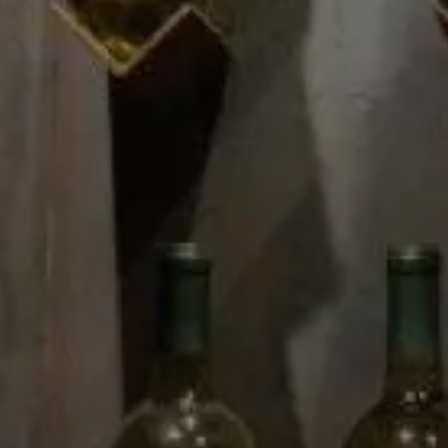
Nuestra tienda
Sobre nos
Vinos
Contacto
Espirituosos, brandy y licores
Las cookies que utiliza este sitio web son de carácter técn
funcionamiento de la página, y de Google Analytics y para 
analizando el comportamiento del usuario mientras navega