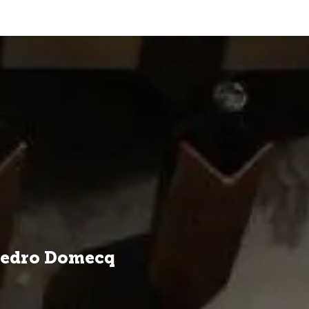
0
Favoritos
Mi cuenta
Mi carrito
BLOG
 Pedro Domecq