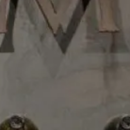
05/06/2021
|
General
Cual mezcal elegir según tu
personalidad
Existe una gama de opciones que puedes elegir entre
los diferentes tipos de Mezcal que hay, es por ello que
te ayudamos a elegir la mejor opción de acuerdo con
tu personalidad