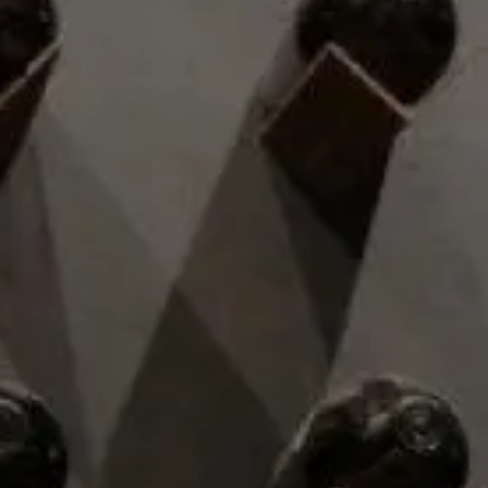
08/07/2021
|
General
La vie en rose? Si, un Gin & Tonic
rosa, por favor
En los últimos años, el Gin & Tonic está viviendo su
mayor boom con la aparición de una gran variedad de
ginebras: cítricas, especiadas, secas, afrutadas, dulces,
amargas, aromatizadas, etc. Y parece que la ginebra
de fresa se ha convertido en la estrella indiscutible