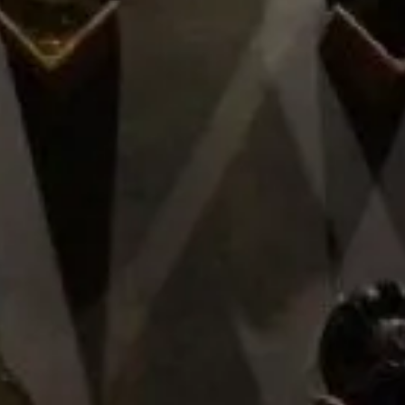
otros
Avisos legales
Política de privacidad
Condiciones de uso
Condiciones de contratación
Cookies
ico, necesarias para el
mejorar nuestros servicios
Te lo explicamos
 en nuestra página web.