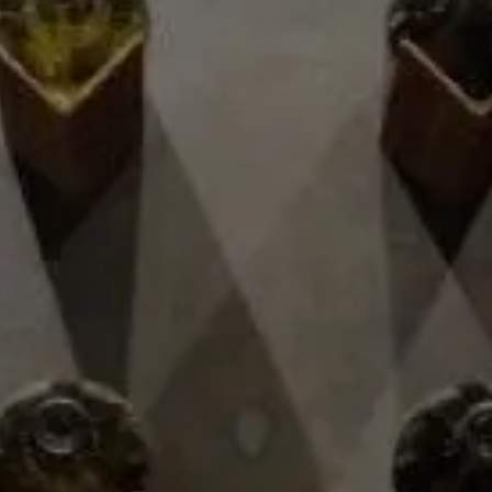
08/06/2021
|
General
Los mejores vinos para maridar
carnes asadas: recomendaciones
para acompañar tus asados
Un buen corte tierno, el crepitar del fuego, el fulgor del
carbón, el aroma a carne asada llenando el ambiente…
son momentos que a los aficionados del asador les
encanta compartir. Y dentro de esta categoría entra
también el acto de descorchar un buen vino para la
ocasión. Y es que el vino acompaña todas las etapas
del asado: el proceso de preparar el fuego, mientras se
cocina la carne y, por supuesto, a la hora de comer