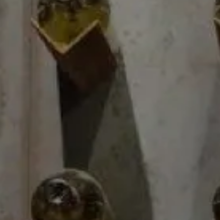
07/06/2021
|
General
Vinos para maridar comida mexicana
tradicional (I): nuestros queridos
ceviches, tostadas y aguachiles
La oferta gastronómica en México es tan amplia como
su variedad de tipos y estilos de vino. Y la que historia
de esta tierra y la idiosincrasia de sus habitantes ha
dado pie a una gran riqueza de sabores y aromas que
ya forman parte de nuestra identidad común y a la
que, desde el Blog de la tienda online Casa Pedro
Domecq, trataremos de acompañar con los mejores
1
vinos para una experiencia gastronómica completa
2