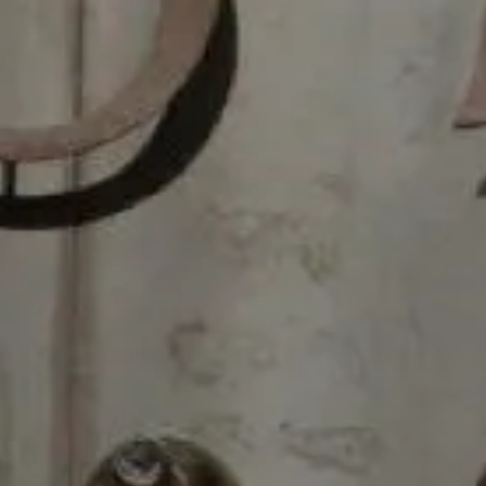
04/06/2021
|
General
La Hora del Vermouth: te lo
contamos todo sobre el aperitivo de
moda
La hora del aperitivo se conjura alrededor del
Vermouth, una bebida aromática a base de vino y
ajenjo que se ha convertido en tendencia mundial.
¡Conócela!