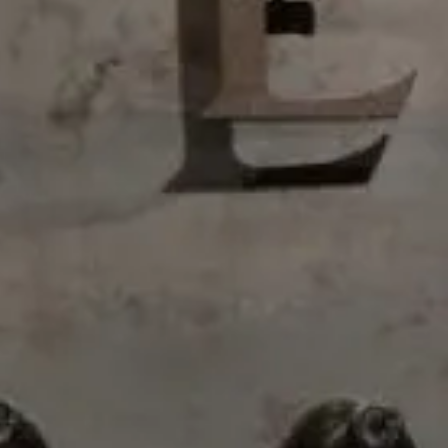
06/06/2021
|
General
Reinventamos la vinificación y
conseguimos una obra maestra
De la mano de nuestro enólogo, el gran Alberto
Verdejo, tras un proceso de innovación muy especial
nacen Vasija y Viñas Viejas en Bodegas Domecq