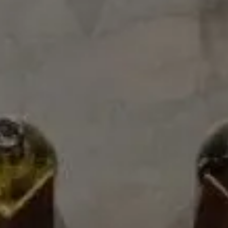
Detalles
Elaboración
La elaboración de los vinos base cava de Chardonnay,
Macabeo y Parellada siempre se lleva a cabo por
separado. Las uvas, una vez despalilladas, son enfriadas
para preservar los precursores aromáticos de la piel y
evitar oxidaciones. Los mostos nunca son filtrados, sino
que siempre se hace el desfangado estático con frío.
Realizamos una primera fermentación durante 30 días a
15ºC, para posteriormente llevar a cabo el coupage o
mezcla de los distintos vinos base. El vino se prepara
entonces para la segunda fermentación en botella, en la
que la levadura “Saccharomyces cerevisiae bayanus” de la
colección propia de Vilarnau transforma el vino en cava y
produce el incremento de alcohol y el CO2.
Ficha técnica