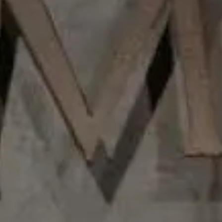
En el Vilarnau Brut Nature buscamos el equilibrio entre
los tres tipos de aromas que podemos encontrar en
un cava. Se trata de un coupage de las variedades
Macabeo (55%), Parellada (30%) y Chardonnay (15%)
Premios
2016-90 puntos Guia Peñin
Comentarios del enólogo
En el Vilarnau Brut Nature Reserva
buscamos el equilibrio entre los tres
tipos de aromas que podemos
encontrar en un cava. En primer lugar
- Eva Plazas -