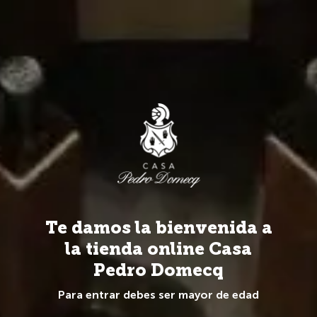
Más de 20 Marcas y 100 referencias de todo el mundo.
0
Vinos
Bodegas
Viña Neyen de Apalta
Vino Tinto
Te damos la bienvenida a
la tienda online Casa
Pedro Domecq
Para entrar debes ser mayor de edad