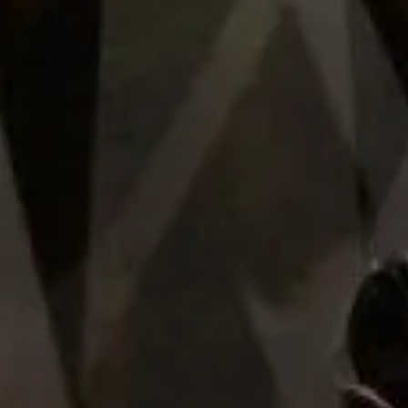
Añadir al carrito
Añadir al carrito
Nuestra tienda
Sobre nosotros
Avisos legales
Las cookies que utiliza este sitio web son de carácter
técnico, necesarias para el funcionamiento de la página,
Casa Pedro Domecq
y de Google Analytics y para mejorar nuestros servicios
analizando el comportamiento del usuario mientras
navega en nuestra página web.
Presidente Masaryk 275, Col. Polanco
CDMX
Te lo explicamos
Ok, de acuerdo