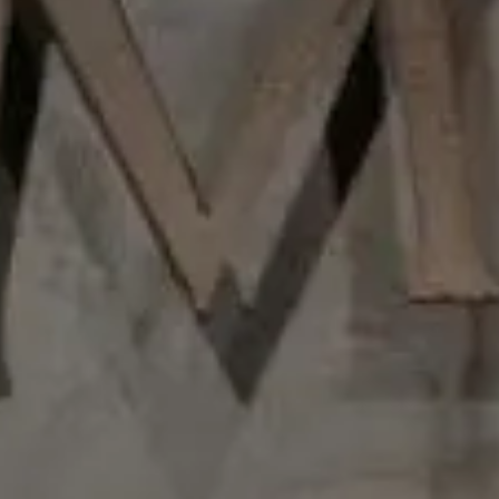
Primus es elaborado por un equipo de expertos
viticultores y enólogos liderados por Rodrigo Soto,
quien posee amplia experiencia en Chile y en el
extranjero con exitosos tintos premium. un Vino con
Vivos aromas a mora, arándano y cereza seca se
entremezclan con notas a vainilla y cedro. Intenso y
equilibrado en boca, con textura sedosa, taninos finos
y un persistente final.
Premios
2017-96 puntos por James Suckling
Comentarios del enólogo
Vivos aromas a mora
- Sofía Araya -