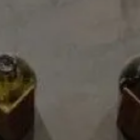
Detalles
Elaboración
Las uvas para Primus son cosechadas a mano en los
viñedos trabajados en forma orgánica. La fermentación
se lleva a cabo exclusivamente en estanques abiertos con
levaduras nativas, maximizando el potencial de cada
variedad. Esto se complemente con la crianza en
diferentes contenedores -fudres y barricas de roble
francés- que completan su evolución, transformando el
mejor fruto de nuestros valles en vinos expresivos, de
gran elegancia, equilibrio y frescor. Un acompañamiento
perfecto para diferentes estilos gastronómicos.
Ficha técnica
Reseñas