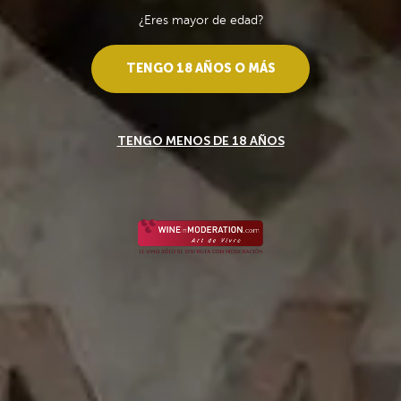
¿Eres mayor de edad?
TENGO 18 AÑOS O MÁS
__
Sé el primero en escribir una opinión.
Primus Cabernet
TENGO MENOS DE 18 AÑOS
Primus, un vino serio y bien pensado.
$ 581,00
Entregas a partir de 3-7
días hábiles
Imp. incl.
Añadir al carrito
Favoritos