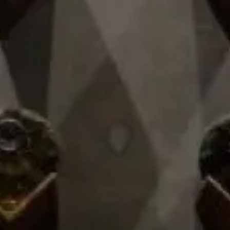
Productos recomendados
Vino Tinto
Vino Tinto
Neyen
Primus Blend
$ 1.329,00
$ 581,00
Imp. incl.
Imp. incl.