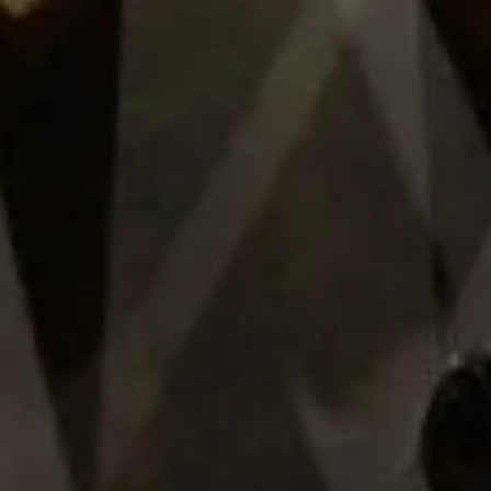
Añadir al carrito
Añadir al carrito
Nuestra tienda
Sobre nosotros
Avisos legales
Las cookies que utiliza este sitio web son de carácter
técnico, necesarias para el funcionamiento de la página,
Casa Pedro Domecq
y de Google Analytics y para mejorar nuestros servicios
analizando el comportamiento del usuario mientras
navega en nuestra página web.
Presidente Masaryk 275, Col. Polanco