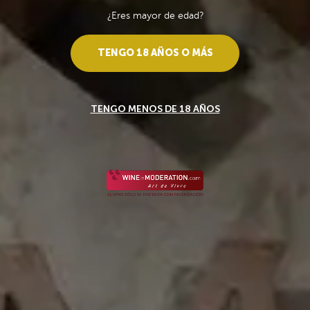
¿Eres mayor de edad?
TENGO 18 AÑOS O MÁS
TENGO MENOS DE 18 AÑOS
__
Sé el primero en escribir una opinión.
Fundador - Pedro Domecq
Fundador Supremo 18 Brandy
Uno de los mejores brandies del mundo.
null
Entregas a partir de 3-7