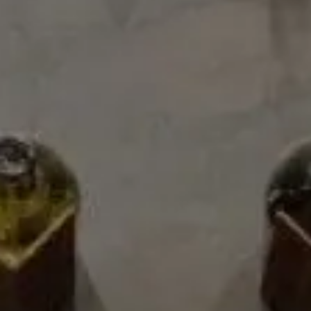
Detalles
Elaboración
El envejecimiento en Sherry Casks, únicas en el mundo y
de altísimo valor, que han contenido Oloroso, Amontillado
o Pedro Ximénez, confieren a Fundador Supremo la
exclusividad y originalidad que se merece.
Nota de cata
Perfect Serve: Solo con hielo, en un vaso bajo tallado.
Maridaje: Nueces, postres con chocolates, pasteles
especiados y comidas picantes (comida china).
Ficha técnica
Reseñas