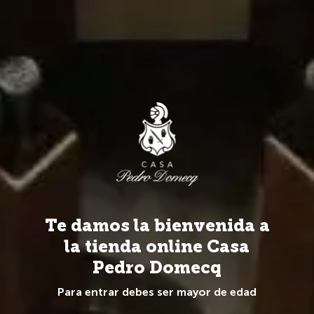
Más de 20 Marcas y 100 referencias de todo el mundo.
0
Spirits
Marcas Spirits
Fundador
Brandy
Te damos la bienvenida a
la tienda online Casa
Pedro Domecq
Para entrar debes ser mayor de edad
Anterior
Si