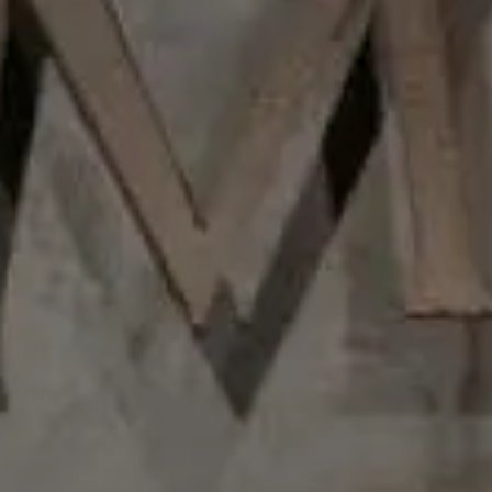
días hábiles
Imp. incl.
Añadir al carrito
Favoritos
El sabor de nuestro brandy comienza 1874, cuando
nació Fundador, el primer Brandy de Jerez español.
Premios
MEJOR BRANDY DEL MUNDO International Wine
Spirit Competition 2019.
Doble Medalla de Oro San Francisco Wine and Spirit
Competition 2020.