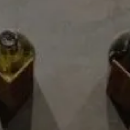
nuestro maestro destilador en Inglaterra. Se emplea
alcohol puro de grano de la campiña inglesa y agua pura
del manantial de Clerkenwell, además de los 12
ingredientes botánicos escogidos de los lugares más
remotos del mundo.
Nota de cata
olor luminoso azul turquesa pálido
Ficha técnica
Reseñas
Productos recomendados
Ginebra