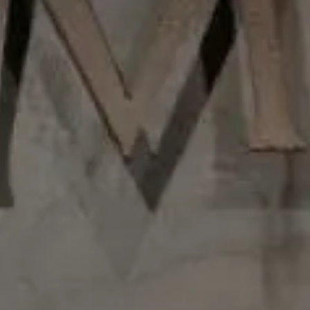
Genuinamente londinense, esta ginebra Premium está
elaborada en Londres en muy pequeñas producciones
y al estilo tradicional, donde destaca el aporte del
enebro y del resto de 12 botánicos provenientes de
países exóticos. Fruto de la destilación de granos
puros procedentes de la campiña inglesa, es una
bebida sublime de un fascinante color azul turquesa
que no te dejará indiferente.
Premios
2014 - Oro en China Wine and Spirits Awards 2014 -
Oro en Los Angeles Spirits International Competition
Detalles
Elaboración
Elaboración artesanal en pot still bajo la supervisión de