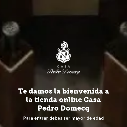
Más de 20 Marcas y 100 referencias de todo el mundo.
0
Spirits
Marcas Spirits
The London Nº1
Ginebra
Te damos la bienvenida a
la tienda online Casa
Pedro Domecq
Para entrar debes ser mayor de edad