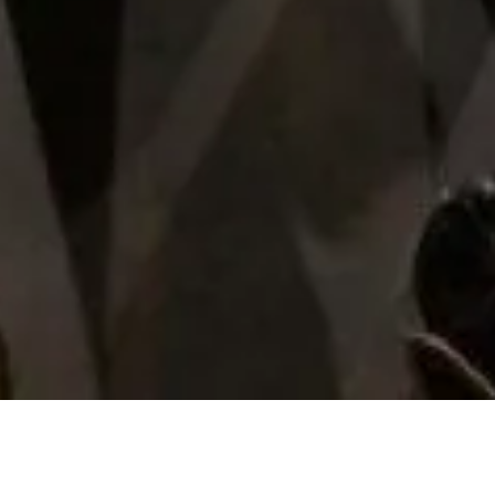
Nuestra tienda
Sobre nosotros
Avisos legales
Las cookies que utiliza este sitio web son de carácter
técnico, necesarias para el funcionamiento de la página,
Casa Pedro Domecq
y de Google Analytics y para mejorar nuestros servicios
analizando el comportamiento del usuario mientras
navega en nuestra página web.
Presidente Masaryk 275, Col. Polanco
CDMX
Te lo explicamos
Ok, de acuerdo
Soporte y contacto