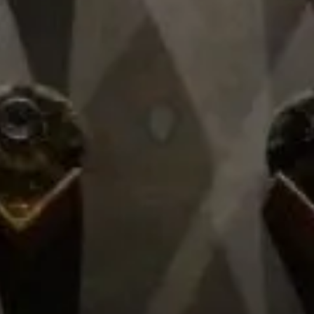
London 1 - Pedro Domecq
The London
Nº1 Gin
$ 914,00
Imp. incl.
Añadir al carrito