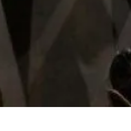
Nuestra tienda
Sobre nosotros
Avisos legales
Las cookies que utiliza este sitio web son de carácter
técnico, necesarias para el funcionamiento de la página,
Casa Pedro Domecq
y de Google Analytics y para mejorar nuestros servicios
analizando el comportamiento del usuario mientras
navega en nuestra página web.
Presidente Masaryk 275, Col. Polanco
CDMX
Te lo explicamos
Ok, de acuerdo
Soporte y contacto