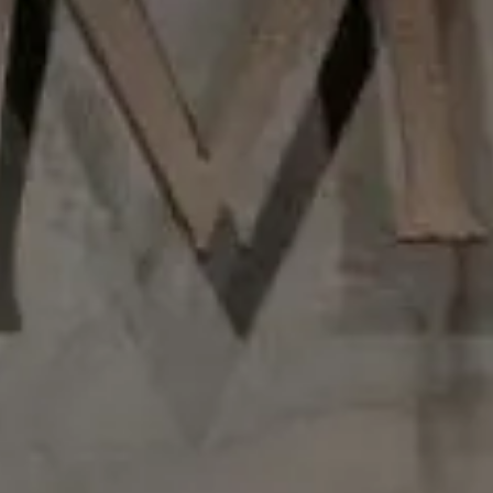
Es un premium blended elaborado a partir de 30
variedades de whiskies de malta y de grano de la
región de Speyside, Escocia.
Premios
2014 - Plata en Los Angeles Spirits International
Competition
Detalles
Elaboración
Nomad outland whisky envejece en el microclima único de
jerez, bajo los distintos cambios de temperatura y vientos
que esta ciudad andaluza posee gracias a su proximidad a
la costa que otorgan al whisky su personalidad única.
Nota de cata